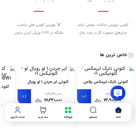
محبوب از اولین همکاری...
راهنمای خرید...
کتونی ترویس اسکات؛ معرفی تمام
بهترین کتونی های مناسب
مدل‌های محبوب اگر در چند سال
باشگاه در 2026 ورزش کردن بدون
اخیر بازار...
کفش مناسب...
خاص ترین ها
کتونی نایک ایرمکس پلاس
کتونی ایر جردن 1 لو رویال
تی ان مشکی مدل
تو آبی و مشکی مدل
بریکس
553558-140
604133-050
83,320,000
81,820,000
8
٪
10
٪
60BW1
00
73,900,000
ریال
76,330,000
ریال
00
خانه
جستجو
فروشگاه
سبد خرید
حساب کاربری