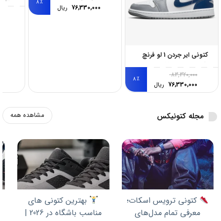
8
٪
ساقدار
76,330,000
ریال
0
0
کتونی ایر جردن 1 لو فرنچ
بلو مدل DC0774-042
83,320,000
8
٪
76,330,000
ریال
مشاهده همه
مجله کتونیکس
کتونی ترویس اسکات؛
بهترین کتونی های
ب
معرفی تمام مدل‌های
مناسب باشگاه در 2026 |