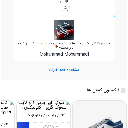
ازتون
آرشیدا
همون کفشی ک میخواستم بود خییلی خوبه
ممنون از غرفه
دار محترم
Mohammad Mohammadi
مشاهده همه نظرات
کلکسیون کفش ها
کتونی ایر جردن 1 لو لایت
اسموک گری؛ ترکیب
کلاسیک با رنگی...
83,320,000