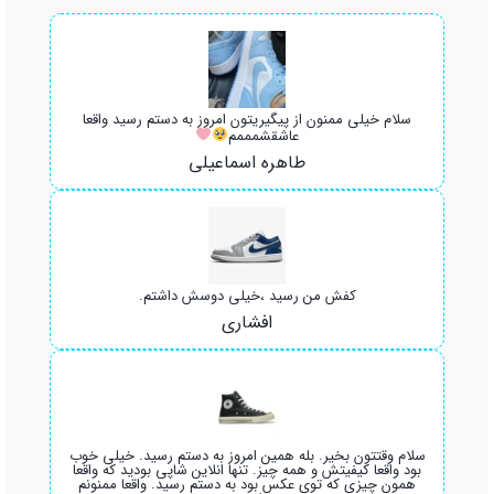
سلام خیلی ممنون از پیگیریتون امروز به دستم رسید واقعا
عاشقشمممم
طاهره اسماعیلی
کفش من رسید ،خیلی دوسش داشتم.
افشاری
سلام وقتتون بخیر. بله همین امروز به دستم رسید. خیلی خوب
بود واقعا کیفیتش و همه چیز. تنها انلاین شاپی بودید که واقعا
همون چیزی که توی عکس بود به دستم رسید. واقعا ممنونم